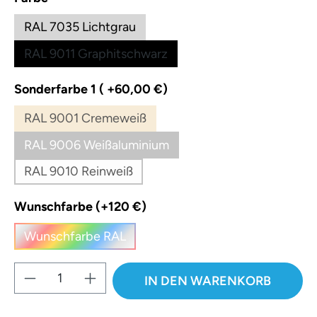
RAL 7035 Lichtgrau
RAL 9011 Graphitschwarz
auswählen
Sonderfarbe 1 ( +60,00 €)
RAL 9001 Cremeweiß
(Diese Option ist zurzeit nicht verfügbar.)
RAL 9006 Weißaluminium
(Diese Option ist zurzeit nicht verfügbar.)
RAL 9010 Reinweiß
(Diese Option ist zurzeit nicht verfügbar.)
auswählen
Wunschfarbe (+120 €)
Wunschfarbe RAL
(Diese Option ist zurzeit nicht verfügbar.)
Produkt Anzahl: Gib den gewünschten W
IN DEN WARENKORB