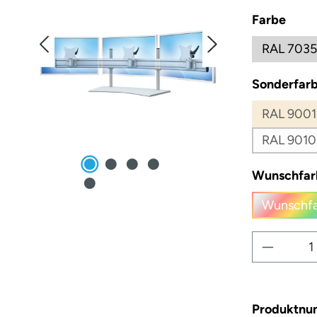
ausw
Farbe
RAL 7035
Sonderfarb
RAL 9001
RAL 9010
Wunschfar
Wunschfa
(
Produkt
Produktn