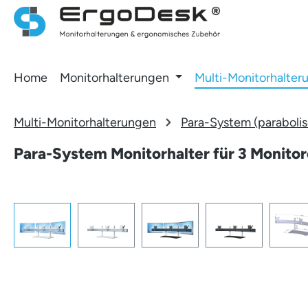
 Hauptinhalt springen
Zur Suche springen
Zur Hauptnavigation springen
Home
Monitorhalterungen
Multi-Monitorhalter
Multi-Monitorhalterungen
Para-System (parabolis
Para-System Monitorhalter für 3 Monitore
Bildergalerie überspringen