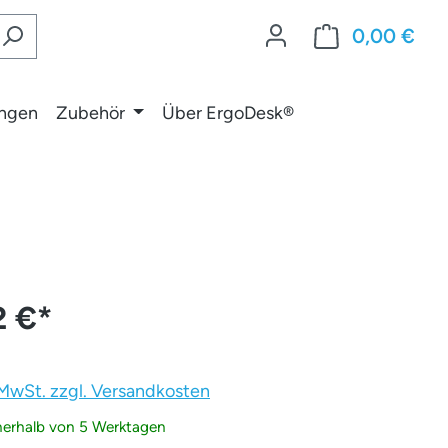
0,00 €
War
ungen
Zubehör
Über ErgoDesk®
2 €
*
. MwSt. zzgl. Versandkosten
nnerhalb von 5 Werktagen