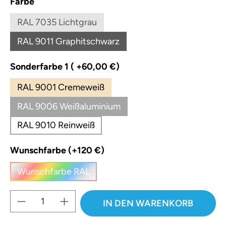
auswählen
Farbe
RAL 7035 Lichtgrau
(Diese Option ist zurzeit nicht verfügbar.)
RAL 9011 Graphitschwarz
(Diese Option ist zurzeit nicht verfügbar.)
auswählen
Sonderfarbe 1 ( +60,00 €)
RAL 9001 Cremeweiß
RAL 9006 Weißaluminium
RAL 9010 Reinweiß
auswählen
Wunschfarbe (+120 €)
Wunschfarbe RAL
(Diese Option ist zurzeit nicht verfügbar.)
Produkt Anzahl: Gib den gewünschten W
IN DEN WARENKORB