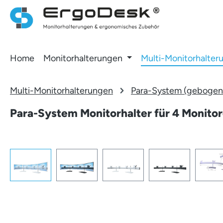
 Hauptinhalt springen
Zur Suche springen
Zur Hauptnavigation springen
Home
Monitorhalterungen
Multi-Monitorhalter
Multi-Monitorhalterungen
Para-System (gebogene
Para-System Monitorhalter für 4 Monitore
Bildergalerie überspringen