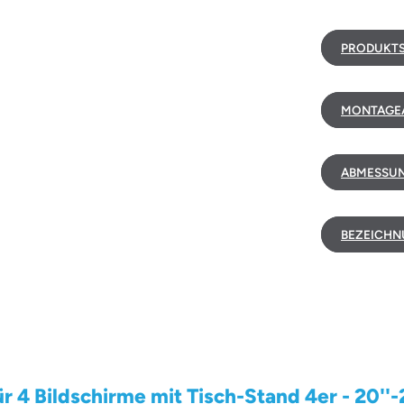
PRODUKTS
MONTAGEA
ABMESSUN
BEZEICHN
4 Bildschirme mit Tisch-Stand 4er - 20''-