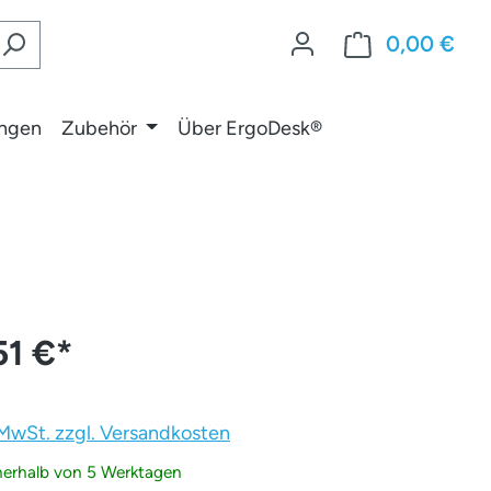
0,00 €
War
ungen
Zubehör
Über ErgoDesk®
51 €
*
. MwSt. zzgl. Versandkosten
nnerhalb von 5 Werktagen