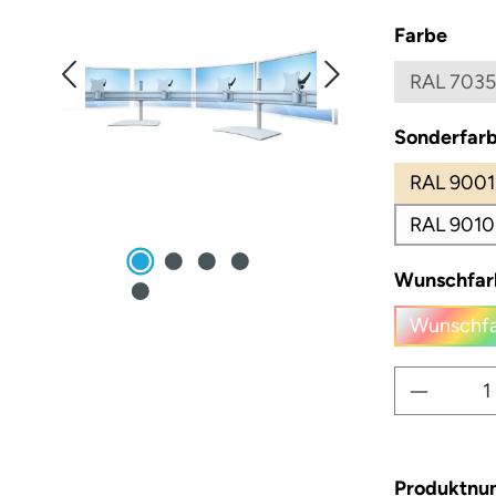
ausw
Farbe
RAL 7035
Sonderfarb
RAL 9001
RAL 9010
Wunschfar
Wunschfa
(
Produkt
Produktn