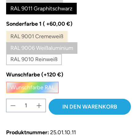
RAL 9011 Graphitschwarz
auswählen
Sonderfarbe 1 ( +60,00 €)
RAL 9001 Cremeweiß
(Diese Option ist zurzeit nicht verfügbar.)
RAL 9006 Weißaluminium
(Diese Option ist zurzeit nicht verfügbar.)
RAL 9010 Reinweiß
(Diese Option ist zurzeit nicht verfügbar.)
auswählen
Wunschfarbe (+120 €)
Wunschfarbe RAL
(Diese Option ist zurzeit nicht verfügbar.)
Produkt Anzahl: Gib den gewünschten W
IN DEN WARENKORB
Produktnummer:
25.01.10.11