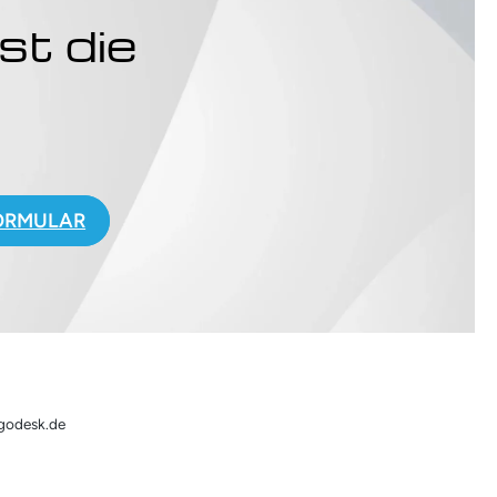
st die
.
ORMULAR
rgodesk.de