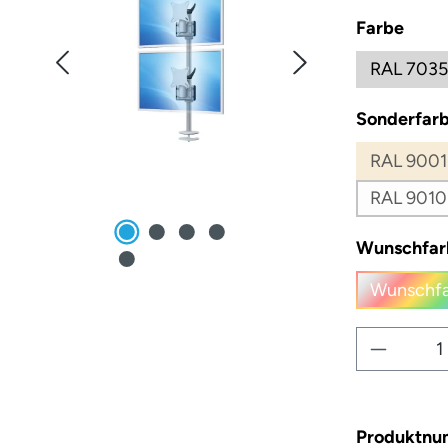
ausw
Farbe
RAL 7035
Sonderfarb
RAL 9001
RAL 9010
Wunschfar
Wunschfa
(
Produkt
Produktn