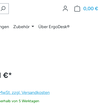
0,00 €
War
ungen
Zubehör
Über ErgoDesk®
1 €
*
. MwSt. zzgl. Versandkosten
nnerhalb von 5 Werktagen