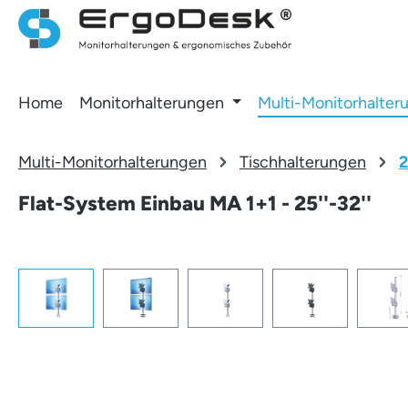
 Hauptinhalt springen
Zur Suche springen
Zur Hauptnavigation springen
Home
Monitorhalterungen
Multi-Monitorhalter
Multi-Monitorhalterungen
Tischhalterungen
2
Flat-System Einbau MA 1+1 - 25''-32''
Bildergalerie überspringen