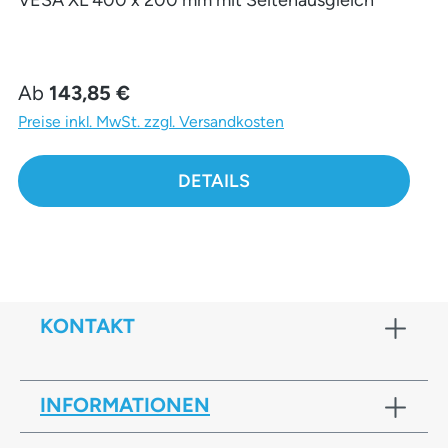
VESA XL 400 x 200 mm mit Seitenausgleich
Regulärer Preis:
Ab
143,85 €
Preise inkl. MwSt. zzgl. Versandkosten
DETAILS
KONTAKT
INFORMATIONEN