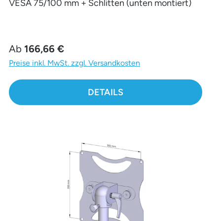
VESA 75/100 mm + Schlitten (unten montiert)
Regulärer Preis:
Ab
166,66 €
Preise inkl. MwSt. zzgl. Versandkosten
DETAILS