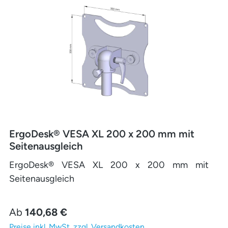
ErgoDesk® VESA XL 200 x 200 mm mit
Seitenausgleich
ErgoDesk® VESA XL 200 x 200 mm mit
Seitenausgleich
Regulärer Preis:
Ab
140,68 €
Preise inkl. MwSt. zzgl. Versandkosten