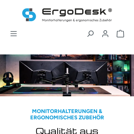
Zum Hauptinhalt springen
War
Bildergalerie überspringen
MONITORHALTERUNGEN &
ERGONOMISCHES ZUBEHÖR
Qualität aus