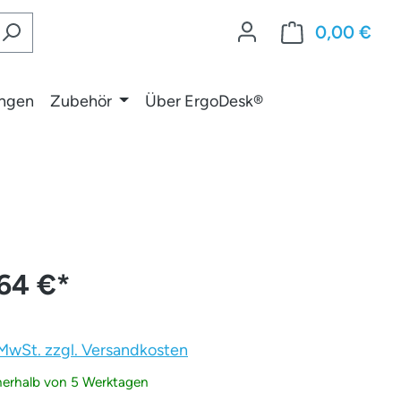
0,00 €
War
ungen
Zubehör
Über ErgoDesk®
,64 €
*
. MwSt. zzgl. Versandkosten
nnerhalb von 5 Werktagen