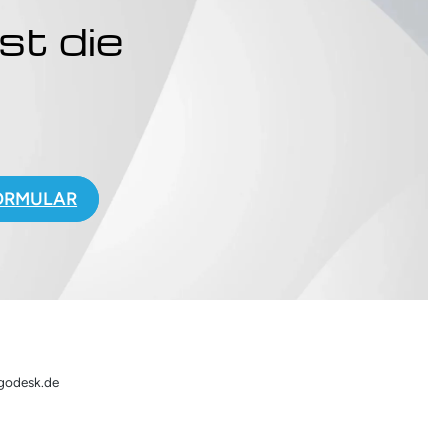
st die
.
ORMULAR
rgodesk.de