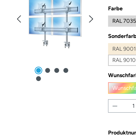
ausw
Farbe
RAL 7035
Sonderfarb
RAL 9001
RAL 9010
Wunschfar
Wunschfa
(
Produkt
Produktn