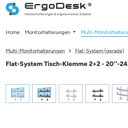
 Hauptinhalt springen
Zur Suche springen
Zur Hauptnavigation springen
Home
Monitorhalterungen
Multi-Monitorhalter
Multi-Monitorhalterungen
Flat-System (gerade)
Flat-System Tisch-Klemme 2+2 - 20''-24'
Bildergalerie überspringen