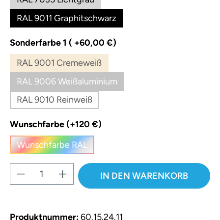
RAL 9011 Graphitschwarz
auswählen
Sonderfarbe 1 ( +60,00 €)
RAL 9001 Cremeweiß
(Diese Option ist zurzeit nicht verfügbar.)
RAL 9006 Weißaluminium
(Diese Option ist zurzeit nicht verfügbar.)
RAL 9010 Reinweiß
(Diese Option ist zurzeit nicht verfügbar.)
auswählen
Wunschfarbe (+120 €)
Wunschfarbe RAL
(Diese Option ist zurzeit nicht verfügbar.)
Produkt Anzahl: Gib den gewünschten W
IN DEN WARENKORB
Produktnummer:
60.15.24.11