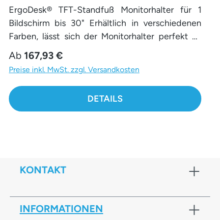
ErgoDesk® TFT-Standfuß Monitorhalter für 1
Bildschirm bis 30" Erhältlich in verschiedenen
Farben, lässt sich der Monitorhalter perfekt an
Deinen persönlichen Stil und die Gestaltung
Regulärer Preis:
Ab
167,93 €
Deines Arbeitsumfelds anpassen.
Preise inkl. MwSt. zzgl. Versandkosten
DETAILS
KONTAKT
INFORMATIONEN