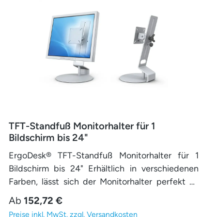
TFT-Standfuß Monitorhalter für 1
Bildschirm bis 24"
ErgoDesk® TFT-Standfuß Monitorhalter für 1
Bildschirm bis 24" Erhältlich in verschiedenen
Farben, lässt sich der Monitorhalter perfekt an
Deinen persönlichen Stil und die Gestaltung
Regulärer Preis:
Ab
152,72 €
Deines Arbeitsumfelds anpassen.
Preise inkl. MwSt. zzgl. Versandkosten