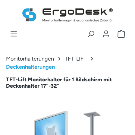
Zum Hauptinhalt springen
War
Monitorhalterungen
TFT-LIFT
Deckenhalterungen
TFT-Lift Monitorhalter für 1 Bildschirm mit
Deckenhalter 17"-32"
Bildergalerie überspringen