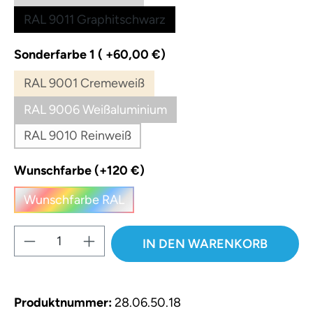
RAL 9011 Graphitschwarz
auswählen
Sonderfarbe 1 ( +60,00 €)
RAL 9001 Cremeweiß
(Diese Option ist zurzeit nicht verfügbar.)
RAL 9006 Weißaluminium
(Diese Option ist zurzeit nicht verfügbar.)
RAL 9010 Reinweiß
(Diese Option ist zurzeit nicht verfügbar.)
auswählen
Wunschfarbe (+120 €)
Wunschfarbe RAL
(Diese Option ist zurzeit nicht verfügbar.)
Produkt Anzahl: Gib den gewünschten W
IN DEN WARENKORB
Produktnummer:
28.06.50.18