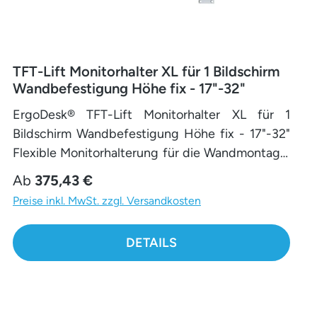
Liftarm sowie die Tischbefestigung mit
Durchschraubbefestigung und Kabelauslass
sorgen für einen aufgeräumten Arbeitsplatz –
TFT-Lift Monitorhalter XL für 1 Bildschirm
ganz ohne Kabelgewirr. Erhältlich in
Wandbefestigung Höhe fix - 17"-32"
verschiedenen Farben, lässt sich der
Monitorhalter perfekt an Deinen persönlichen Stil
ErgoDesk® TFT-Lift Monitorhalter XL für 1
und die Gestaltung Deines Arbeitsumfelds
Bildschirm Wandbefestigung Höhe fix - 17"-32"
anpassen.
Flexible Monitorhalterung für die Wandmontage
– Design trifft auf ErgonomieDiese hochwertige
Regulärer Preis:
Ab
375,43 €
Monitorhalterung vereint modernes Design mit
Preise inkl. MwSt. zzgl. Versandkosten
maximaler Funktionalität – ideal für jeden
zeitgemäßen Arbeitsplatz. Sie eignet sich
DETAILS
perfekt für Monitore von 17 bis 32 Zoll und
überzeugt durch ihre vielseitigen
Einstellungsmöglichkeiten.Dank des 360°
drehbaren Gelenks und