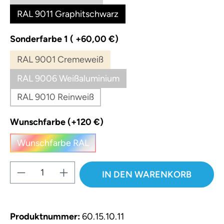
RAL 9011 Graphitschwarz
auswählen
Sonderfarbe 1 ( +60,00 €)
RAL 9001 Cremeweiß
(Diese Option ist zurzeit nicht verfügbar.)
RAL 9006 Weißaluminium
(Diese Option ist zurzeit nicht verfügbar.)
RAL 9010 Reinweiß
(Diese Option ist zurzeit nicht verfügbar.)
auswählen
Wunschfarbe (+120 €)
Wunschfarbe RAL
(Diese Option ist zurzeit nicht verfügbar.)
Produkt Anzahl: Gib den gewünschten W
IN DEN WARENKORB
Produktnummer:
60.15.10.11