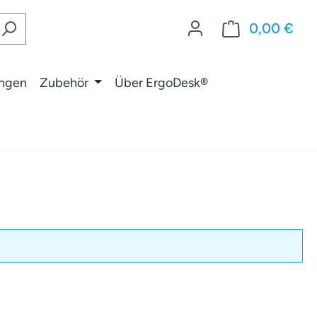
0,00 €
War
ungen
Zubehör
Über ErgoDesk®