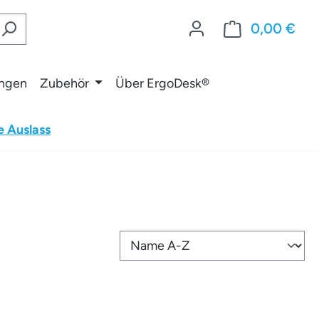
0,00 €
War
ungen
Zubehör
Über ErgoDesk®
e Auslass