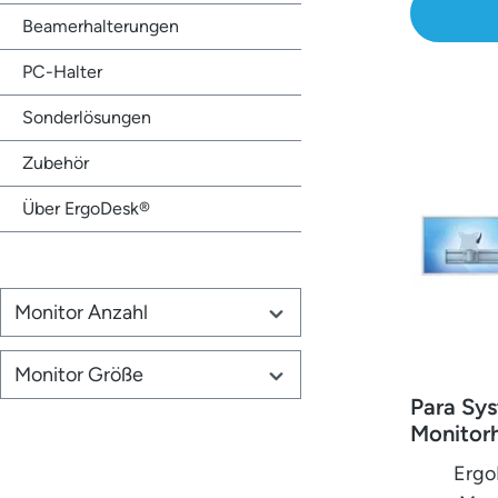
(gebog
Beamerhalterungen
echtes Hi
PC-Halter
Lösung
Moni
Sonderlösungen
entwicke
Zubehör
flexi
Arbeits
Über ErgoDesk®
Halter
Mon
Bedürfni
Monitor Anzahl
ausrichten
für eine
Monitor Größe
sonder
Para Sy
Arbeits
Monitorh
lange St
Monitor
verbrings
Ergo
Kabelaus