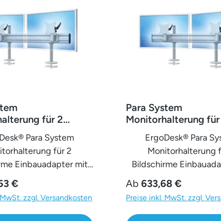
stem
Para System
alterung für 2
Monitorhalterung für
e Einbauadapter mit
Monitore Einbauadap
Desk® Para System
ErgoDesk® Para S
ss (MA) 2er -
Kabelauslass (MA) 2er -
torhalterung für 2
Monitorhalterung f
25''-32''
irme Einbauadapter mit
Bildschirme Einbauada
auslass (MA) 2er -
Kabelauslass (MA) 2er -
 Preis:
Regulärer Preis:
53 €
Ab
633,68 €
24''Verwandle Deinen
25''-32''Verwandle 
. MwSt. zzgl. Versandkosten
Preise inkl. MwSt. zzgl. Ve
atz mit der innovativen
Arbeitsplatz mit der in
nitor-Tischhalterung
Para-Monitor-Tischha