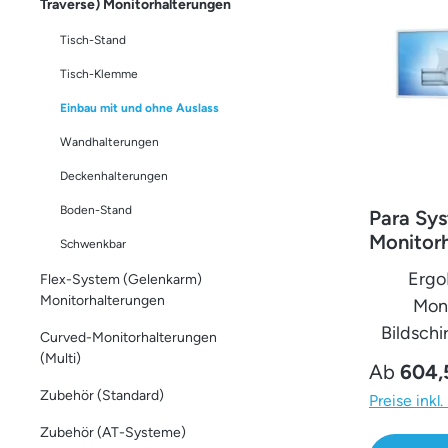
Traverse) Monitorhalterungen
Tisch-Stand
Tisch-Klemme
Einbau mit und ohne Auslass
Wandhalterungen
Deckenhalterungen
Boden-Stand
Para Sy
Monitorh
Schwenkbar
Monitor
Ergo
Flex-System (Gelenkarm)
Kabelausla
Monitorhalterungen
Moni
20''-24''
Bildsch
Curved-Monitorhalterungen
Kabel
(Multi)
Regulärer
Ab
604,
20''-
Zubehör (Standard)
Preise inkl
Arbeitspl
Zubehör (AT-Systeme)
Para-Mo