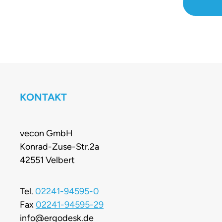
Pulverb
(gebog
Langleb
echtes Highlight
und
Lösung 
anspre
Moni
minimali
entwicke
mühelos 
flexi
ein
Arbeits
KONTAKT
Arbeits
Halter
Produktiv
Mon
eine s
Bedürfni
vecon GmbH
Arbeitsum
ausrichten
Konrad-Zuse-Str.2a
praktis
für eine
42551 Velbert
mit Dur
sonder
und int
Arbeits
Tel.
02241-94595-0
bleibt al
lange St
Fax
02241-94595-29
– ganz 
verbrings
info@ergodesk.de
das Best
in mehrer