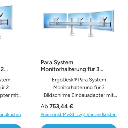
Para System
 2
Monitorhalterung für 3
ter mit
Monitore Einbauadapter mit
ystem
ErgoDesk® Para System
Kabelauslass (MA) 3er -
ür 2
Monitorhalterung für 3
20''-24''
pter mit
Bildschirme Einbauadapter mit
Kabelauslass (MA) 3er - 20''-24''
Regulärer Preis:
Ab
753,44 €
Deinen
Verwandle Deinen Arbeitsplatz
rsandkosten
Preise inkl. MwSt. zzgl. Versandkosten
novativen
mit der innovativen Para-
lterung
Monitor-Tischhalterung