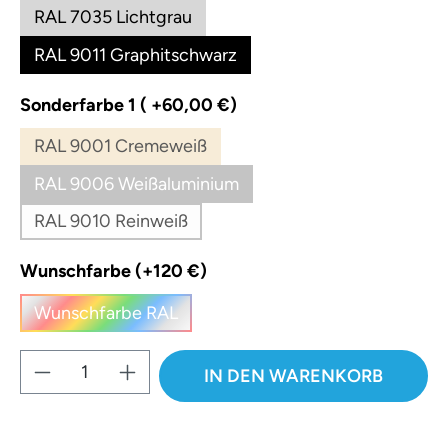
RAL 7035 Lichtgrau
RAL 9011 Graphitschwarz
auswählen
Sonderfarbe 1 ( +60,00 €)
RAL 9001 Cremeweiß
(Diese Option ist zurzeit nicht verfügbar.)
RAL 9006 Weißaluminium
(Diese Option ist zurzeit nicht verfügbar.)
RAL 9010 Reinweiß
(Diese Option ist zurzeit nicht verfügbar.)
auswählen
Wunschfarbe (+120 €)
Wunschfarbe RAL
(Diese Option ist zurzeit nicht verfügbar.)
Produkt Anzahl: Gib den gewünschten W
IN DEN WARENKORB