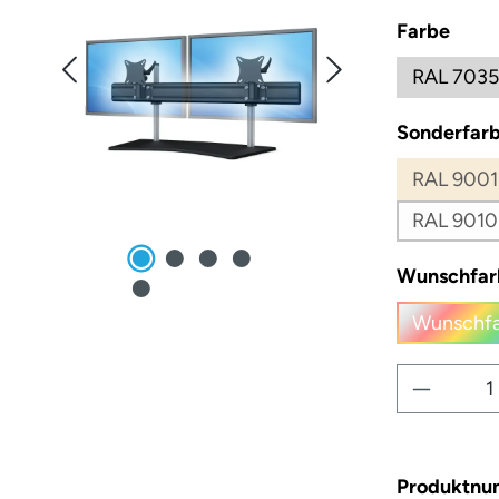
ausw
Farbe
RAL 7035
Sonderfarb
RAL 9001
RAL 9010
Wunschfar
Wunschfa
(
Produkt
Produktn