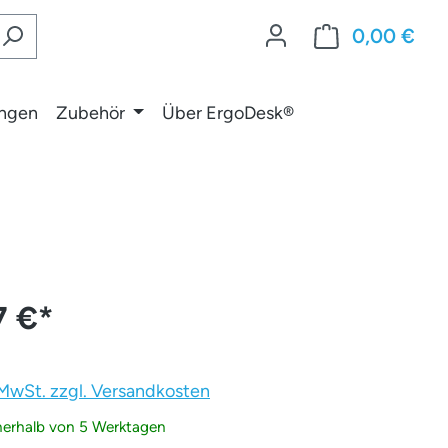
0,00 €
War
ungen
Zubehör
Über ErgoDesk®
7 €
*
. MwSt. zzgl. Versandkosten
nnerhalb von 5 Werktagen