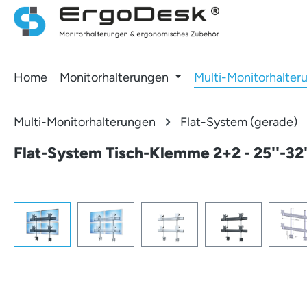
 Hauptinhalt springen
Zur Suche springen
Zur Hauptnavigation springen
Home
Monitorhalterungen
Multi-Monitorhalter
Multi-Monitorhalterungen
Flat-System (gerade)
Flat-System Tisch-Klemme 2+2 - 25''-32'
Bildergalerie überspringen