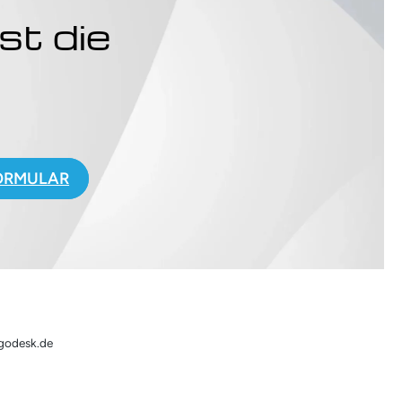
st die
.
ORMULAR
rgodesk.de