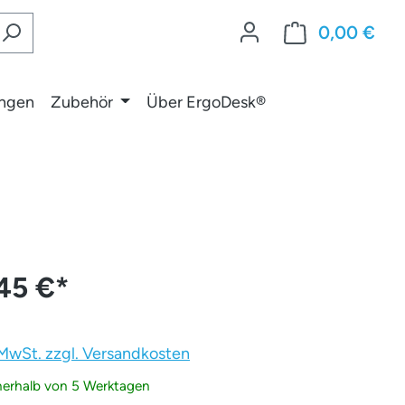
0,00 €
War
ungen
Zubehör
Über ErgoDesk®
45 €
*
. MwSt. zzgl. Versandkosten
nnerhalb von 5 Werktagen