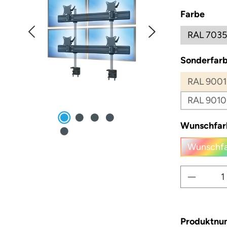
ausw
Farbe
RAL 7035
Sonderfarb
RAL 9001
RAL 9010
Wunschfar
Wunschfa
(
Produkt
Produktn