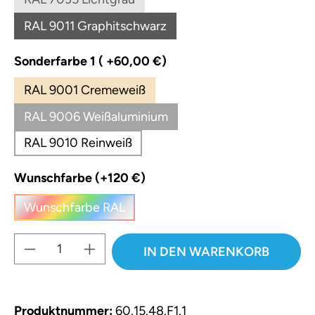
(Diese Option ist zurzeit nicht verfügbar.)
RAL 9011 Graphitschwarz
(Diese Option ist zurzeit nicht verfügbar.)
auswählen
Sonderfarbe 1 ( +60,00 €)
RAL 9001 Cremeweiß
RAL 9006 Weißaluminium
RAL 9010 Reinweiß
auswählen
Wunschfarbe (+120 €)
Wunschfarbe RAL
(Diese Option ist zurzeit nicht verfügbar.)
Produkt Anzahl: Gib den gewünschten W
IN DEN WARENKORB
Produktnummer:
60.15.48.F1.1