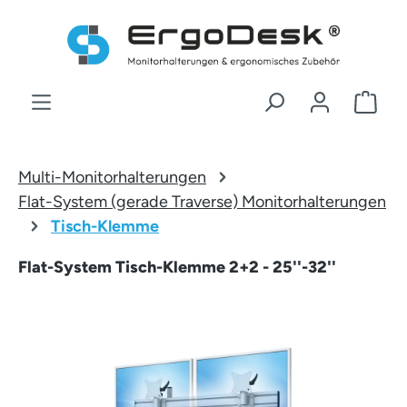
Zum Hauptinhalt springen
War
Multi-Monitorhalterungen
Flat-System (gerade Traverse) Monitorhalterungen
Tisch-Klemme
Flat-System Tisch-Klemme 2+2 - 25''-32''
Bildergalerie überspringen