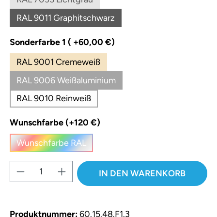
(Diese Option ist zurzeit nicht verfügbar.)
RAL 9011 Graphitschwarz
(Diese Option ist zurzeit nicht verfügbar.)
auswählen
Sonderfarbe 1 ( +60,00 €)
RAL 9001 Cremeweiß
RAL 9006 Weißaluminium
RAL 9010 Reinweiß
auswählen
Wunschfarbe (+120 €)
Wunschfarbe RAL
(Diese Option ist zurzeit nicht verfügbar.)
Produkt Anzahl: Gib den gewünschten W
IN DEN WARENKORB
Produktnummer:
60.15.48.F1.3