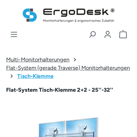
Zum Hauptinhalt springen
War
Multi-Monitorhalterungen
Flat-System (gerade Traverse) Monitorhalterungen
Tisch-Klemme
Flat-System Tisch-Klemme 2+2 - 25''-32''
Bildergalerie überspringen