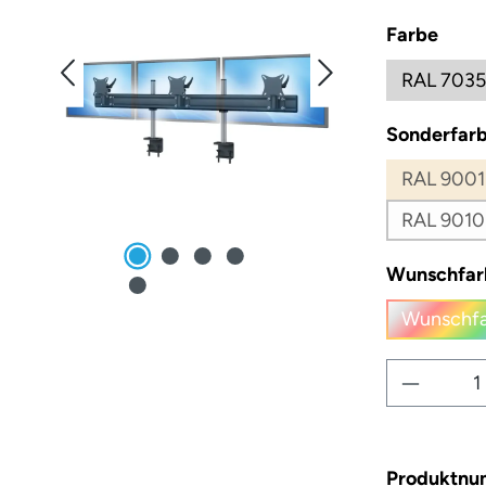
ausw
Farbe
RAL 7035
Sonderfarb
RAL 9001
RAL 9010
Wunschfar
Wunschfa
(
Produkt
Produktn