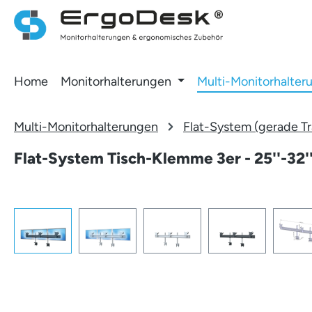
 Hauptinhalt springen
Zur Suche springen
Zur Hauptnavigation springen
Home
Monitorhalterungen
Multi-Monitorhalter
Multi-Monitorhalterungen
Flat-System (gerade T
Flat-System Tisch-Klemme 3er - 25''-32'
Bildergalerie überspringen