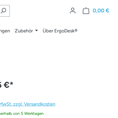
0,00 €
War
ungen
Zubehör
Über ErgoDesk®
6 €
*
. MwSt. zzgl. Versandkosten
nnerhalb von 5 Werktagen