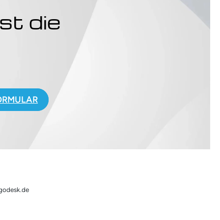
st die
.
ORMULAR
rgodesk.de