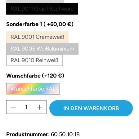
RAL 9011 Graphitschwarz
auswählen
Sonderfarbe 1 ( +60,00 €)
RAL 9001 Cremeweiß
(Diese Option ist zurzeit nicht verfügbar.)
RAL 9006 Weißaluminium
(Diese Option ist zurzeit nicht verfügbar.)
RAL 9010 Reinweiß
(Diese Option ist zurzeit nicht verfügbar.)
auswählen
Wunschfarbe (+120 €)
Wunschfarbe RAL
(Diese Option ist zurzeit nicht verfügbar.)
Produkt Anzahl: Gib den gewünschten W
IN DEN WARENKORB
Produktnummer:
60.50.10.18