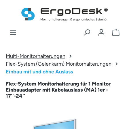
Zum Hauptinhalt springen
War
Multi-Monitorhalterungen
Flex-System (Gelenkarm) Monitorhalterungen
Einbau mit und ohne Auslass
Flex-System Monitorhalterung für 1 Monitor
Einbauadapter mit Kabelauslass (MA) 1er -
17''-24''
Bildergalerie überspringen