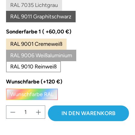
RAL 7035 Lichtgrau
(Diese Option ist zurzeit nicht verfügbar.)
RAL 9011 Graphitschwarz
(Diese Option ist zurzeit nicht verfügbar.)
auswählen
Sonderfarbe 1 ( +60,00 €)
RAL 9001 Cremeweiß
RAL 9006 Weißaluminium
RAL 9010 Reinweiß
auswählen
Wunschfarbe (+120 €)
Wunschfarbe RAL
(Diese Option ist zurzeit nicht verfügbar.)
Produkt Anzahl: Gib den gewünschten W
IN DEN WARENKORB