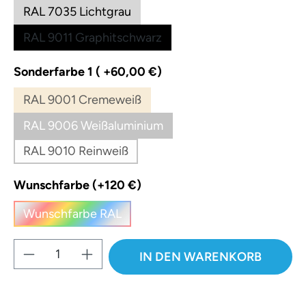
RAL 7035 Lichtgrau
RAL 9011 Graphitschwarz
auswählen
Sonderfarbe 1 ( +60,00 €)
RAL 9001 Cremeweiß
(Diese Option ist zurzeit nicht verfügbar.)
RAL 9006 Weißaluminium
(Diese Option ist zurzeit nicht verfügbar.)
RAL 9010 Reinweiß
(Diese Option ist zurzeit nicht verfügbar.)
auswählen
Wunschfarbe (+120 €)
Wunschfarbe RAL
(Diese Option ist zurzeit nicht verfügbar.)
Produkt Anzahl: Gib den gewünschten W
IN DEN WARENKORB