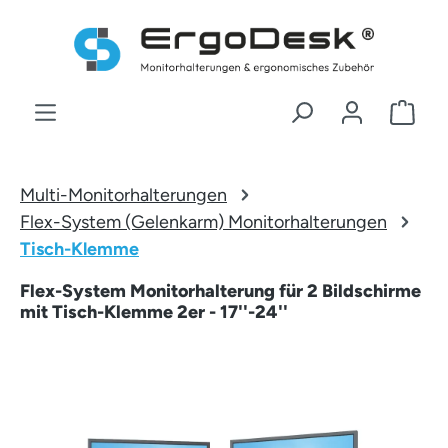
Zum Hauptinhalt springen
War
Multi-Monitorhalterungen
Flex-System (Gelenkarm) Monitorhalterungen
Tisch-Klemme
Flex-System Monitorhalterung für 2 Bildschirme
mit Tisch-Klemme 2er - 17''-24''
Bildergalerie überspringen