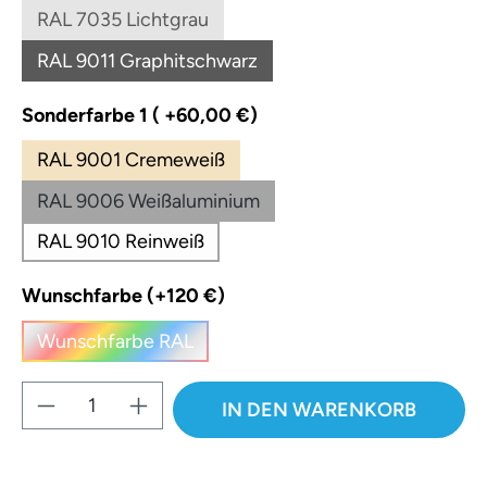
RAL 7035 Lichtgrau
(Diese Option ist zurzeit nicht verfügbar.)
RAL 9011 Graphitschwarz
(Diese Option ist zurzeit nicht verfügbar.)
auswählen
Sonderfarbe 1 ( +60,00 €)
RAL 9001 Cremeweiß
RAL 9006 Weißaluminium
RAL 9010 Reinweiß
auswählen
Wunschfarbe (+120 €)
Wunschfarbe RAL
(Diese Option ist zurzeit nicht verfügbar.)
Produkt Anzahl: Gib den gewünschten W
IN DEN WARENKORB