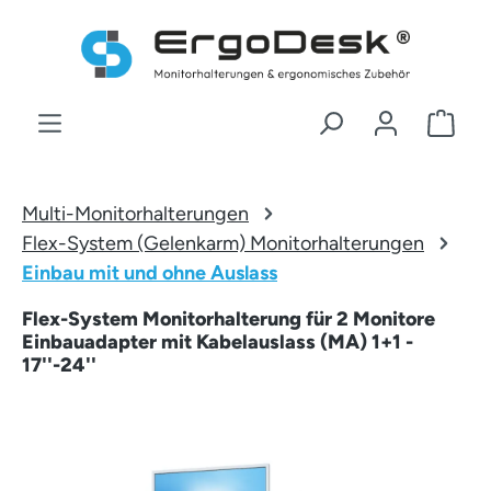
Zum Hauptinhalt springen
War
Multi-Monitorhalterungen
Flex-System (Gelenkarm) Monitorhalterungen
Einbau mit und ohne Auslass
Flex-System Monitorhalterung für 2 Monitore
Einbauadapter mit Kabelauslass (MA) 1+1 -
17''-24''
Bildergalerie überspringen