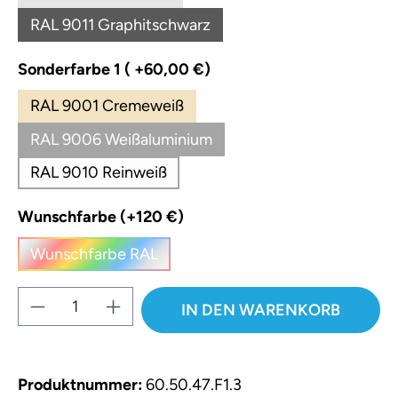
(Diese Option ist zurzeit nicht verfügbar.)
RAL 9011 Graphitschwarz
(Diese Option ist zurzeit nicht verfügbar.)
auswählen
Sonderfarbe 1 ( +60,00 €)
RAL 9001 Cremeweiß
RAL 9006 Weißaluminium
RAL 9010 Reinweiß
auswählen
Wunschfarbe (+120 €)
Wunschfarbe RAL
(Diese Option ist zurzeit nicht verfügbar.)
Produkt Anzahl: Gib den gewünschten W
IN DEN WARENKORB
Produktnummer:
60.50.47.F1.3