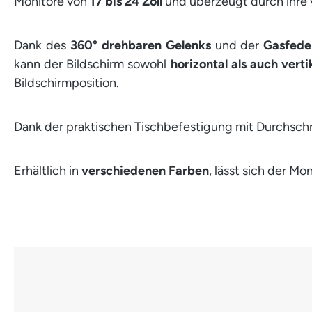
Monitore von
17
bis 24 Zoll
und überzeugt durch ihre v
Dank des
360° drehbaren Gelenks
und der
Gasfede
kann der Bildschirm sowohl
horizontal als auch verti
Bildschirmposition.
Dank der praktischen Tischbefestigung mit Durchschr
Erhältlich in
verschiedenen Farben
, lässt sich der M