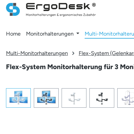
 Hauptinhalt springen
Zur Suche springen
Zur Hauptnavigation springen
Home
Monitorhalterungen
Multi-Monitorhalter
Multi-Monitorhalterungen
Flex-System (Gelenka
Flex-System Monitorhalterung für 3 Moni
Bildergalerie überspringen