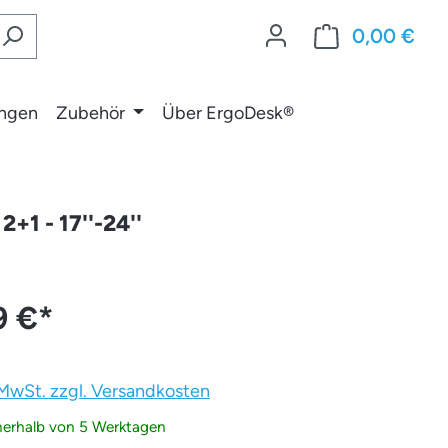
0,00 €
War
ungen
Zubehör
Über ErgoDesk®
+1 - 17''-24''
9 €
*
. MwSt. zzgl. Versandkosten
nnerhalb von 5 Werktagen