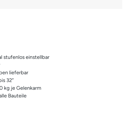
al stufenlos einstellbar
r
ben lieferbar
bis 32”
20 kg je Gelenkarm
alle Bauteile