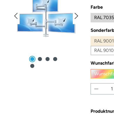
ausw
Farbe
RAL 7035
Sonderfarb
RAL 9001
RAL 9010
Wunschfar
Wunschfa
(
Produkt
Produktn