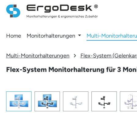
 Hauptinhalt springen
Zur Suche springen
Zur Hauptnavigation springen
Home
Monitorhalterungen
Multi-Monitorhalter
Multi-Monitorhalterungen
Flex-System (Gelenkar
Flex-System Monitorhalterung für 3 Moni
Bildergalerie überspringen