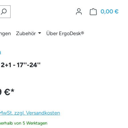
0,00 €
War
ungen
Zubehör
Über ErgoDesk®
s
+1 - 17''-24''
9 €
*
. MwSt. zzgl. Versandkosten
nnerhalb von 5 Werktagen