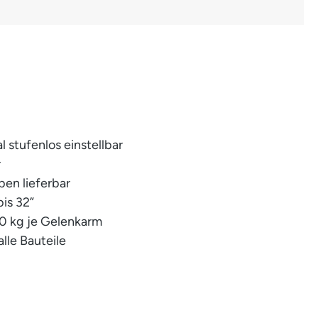
al stufenlos einstellbar
r
ben lieferbar
bis 32”
20 kg je Gelenkarm
alle Bauteile