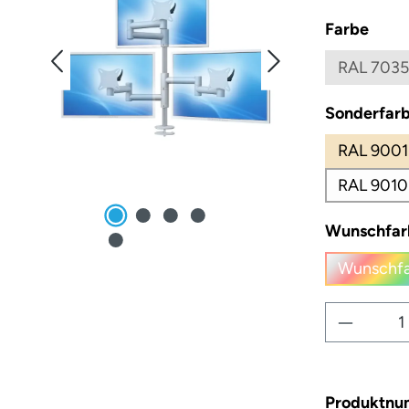
ausw
Farbe
RAL 7035
Sonderfarb
RAL 9001
RAL 9010
Wunschfar
Wunschfa
(
Produkt
Produktn