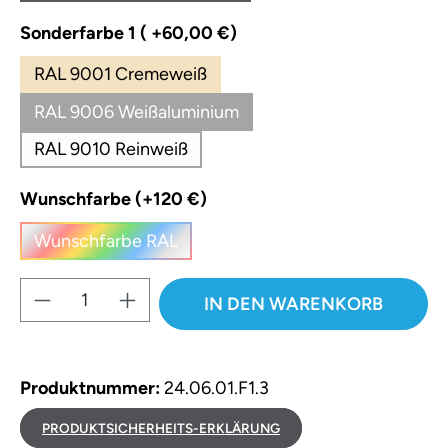
auswählen
Sonderfarbe 1 ( +60,00 €)
RAL 9001 Cremeweiß
RAL 9006 Weißaluminium
RAL 9010 Reinweiß
auswählen
Wunschfarbe (+120 €)
Wunschfarbe RAL
(Diese Option ist zurzeit nicht verfügbar.)
Produkt Anzahl: Gib den gewünschten W
IN DEN WARENKORB
Produktnummer:
24.06.01.F1.3
PRODUKTSICHERHEITS-ERKLÄRUNG