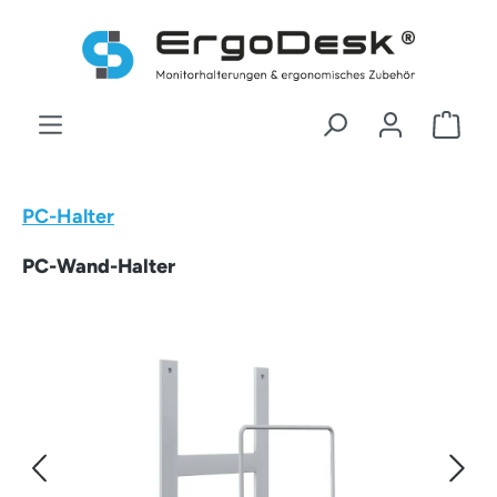
Zum Hauptinhalt springen
War
PC-Halter
PC-Wand-Halter
Bildergalerie überspringen