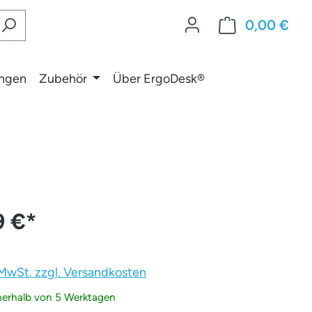
0,00 €
War
ungen
Zubehör
Über ErgoDesk®
9 €
*
. MwSt. zzgl. Versandkosten
nnerhalb von 5 Werktagen