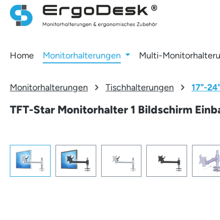
 Hauptinhalt springen
Zur Suche springen
Zur Hauptnavigation springen
Home
Monitorhalterungen
Multi-Monitorhalter
Monitorhalterungen
Tischhalterungen
17"-24
TFT-Star Monitorhalter 1 Bildschirm Ein
Bildergalerie überspringen