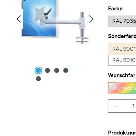
ausw
Farbe
RAL 7035
Sonderfarb
RAL 9001
RAL 9010
Wunschfar
Wunschfa
(
Produkt
Produktn