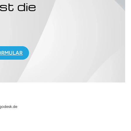
st die
.
ORMULAR
rgodesk.de