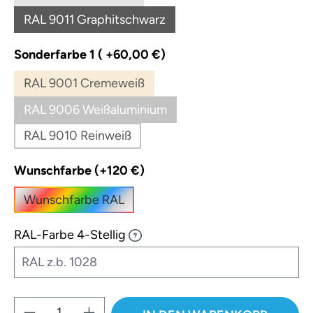
(Diese Option ist zurzeit nicht verfügbar.)
RAL 9011 Graphitschwarz
(Diese Option ist zurzeit nicht verfügbar.)
auswählen
Sonderfarbe 1 ( +60,00 €)
RAL 9001 Cremeweiß
(Diese Option ist zurzeit nicht verfügbar.)
RAL 9006 Weißaluminium
(Diese Option ist zurzeit nicht verfügbar.)
RAL 9010 Reinweiß
(Diese Option ist zurzeit nicht verfügbar.)
auswählen
Wunschfarbe (+120 €)
Wunschfarbe RAL
RAL-Farbe 4-Stellig
Produkt Anzahl: Gib den gewünschten W