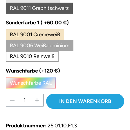
(Diese Option ist zurzeit nicht verfügbar.)
RAL 9011 Graphitschwarz
(Diese Option ist zurzeit nicht verfügbar.)
auswählen
Sonderfarbe 1 ( +60,00 €)
RAL 9001 Cremeweiß
RAL 9006 Weißaluminium
RAL 9010 Reinweiß
auswählen
Wunschfarbe (+120 €)
Wunschfarbe RAL
(Diese Option ist zurzeit nicht verfügbar.)
Produkt Anzahl: Gib den gewünschten W
IN DEN WARENKORB
Produktnummer:
25.01.10.F1.3