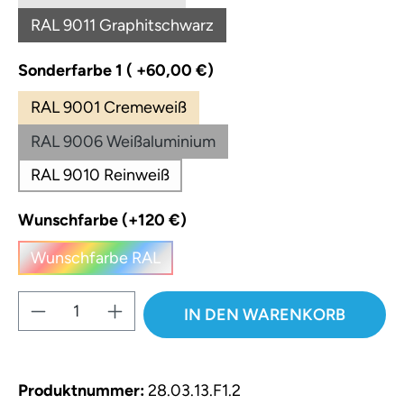
(Diese Option ist zurzeit nicht verfügbar.)
RAL 9011 Graphitschwarz
(Diese Option ist zurzeit nicht verfügbar.)
auswählen
Sonderfarbe 1 ( +60,00 €)
RAL 9001 Cremeweiß
RAL 9006 Weißaluminium
RAL 9010 Reinweiß
auswählen
Wunschfarbe (+120 €)
Wunschfarbe RAL
(Diese Option ist zurzeit nicht verfügbar.)
Produkt Anzahl: Gib den gewünschten W
IN DEN WARENKORB
Produktnummer:
28.03.13.F1.2