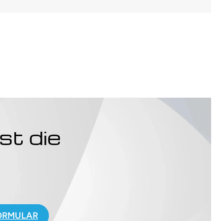
st die
.
ORMULAR