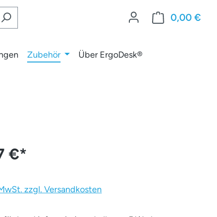
0,00 €
War
ungen
Zubehör
Über ErgoDesk®
7 €
*
. MwSt. zzgl. Versandkosten