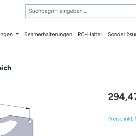
ungen
Beamerhalterungen
PC-Halter
Sonderlös
eich
294,4
Preise inkl