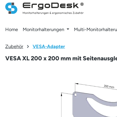
 Hauptinhalt springen
Zur Suche springen
Zur Hauptnavigation springen
Home
Monitorhalterungen
Multi-Monitorhalter
Zubehör
VESA-Adapter
VESA XL 200 x 200 mm mit Seitenausgl
Bildergalerie überspringen