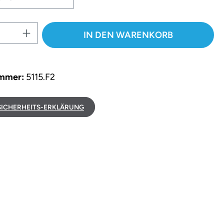
 Anzahl: Gib den gewünschten Wert e
IN DEN WARENKORB
ummer:
5115.F2
ICHERHEITS-ERKLÄRUNG