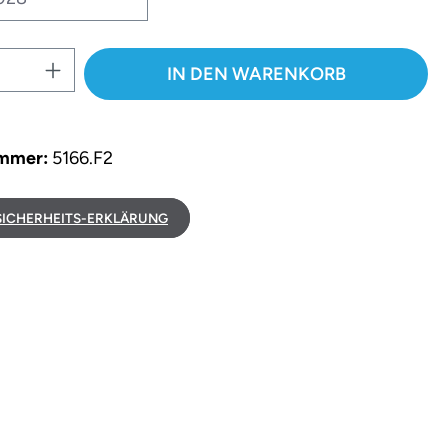
 Anzahl: Gib den gewünschten Wert e
IN DEN WARENKORB
ummer:
5166.F2
ICHERHEITS-ERKLÄRUNG