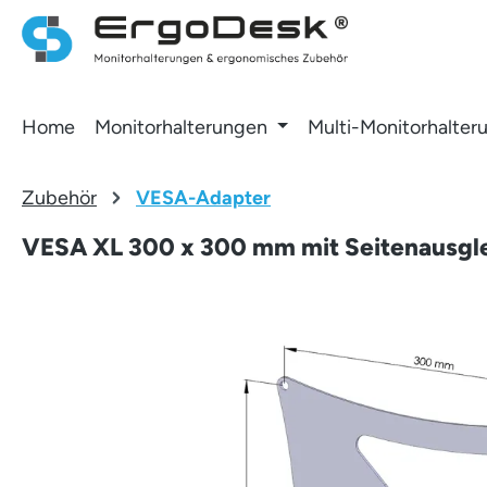
 Hauptinhalt springen
Zur Suche springen
Zur Hauptnavigation springen
Home
Monitorhalterungen
Multi-Monitorhalter
Zubehör
VESA-Adapter
VESA XL 300 x 300 mm mit Seitenausgl
Bildergalerie überspringen