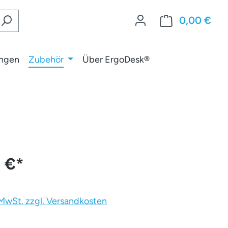
0,00 €
War
ungen
Zubehör
Über ErgoDesk®
5 €
*
. MwSt. zzgl. Versandkosten