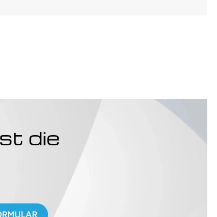
st die
.
ORMULAR