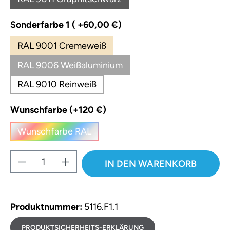
(Diese Option ist zurzeit nicht verfügbar.)
auswählen
Sonderfarbe 1 ( +60,00 €)
RAL 9001 Cremeweiß
RAL 9006 Weißaluminium
RAL 9010 Reinweiß
auswählen
Wunschfarbe (+120 €)
Wunschfarbe RAL
(Diese Option ist zurzeit nicht verfügbar.)
Produkt Anzahl: Gib den gewünschten W
IN DEN WARENKORB
Produktnummer:
5116.F1.1
PRODUKTSICHERHEITS-ERKLÄRUNG